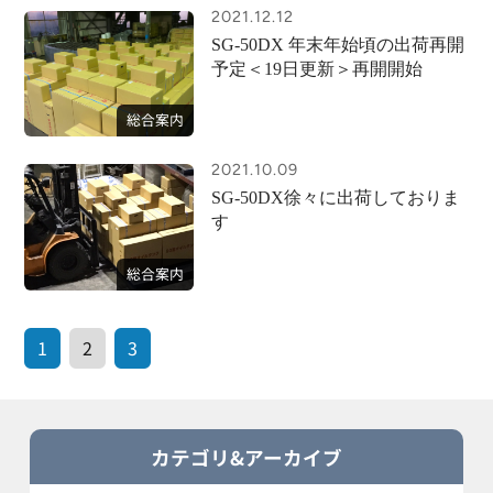
2021.12.12
廃油ストーブ
修理・使用方法
SG-50DX 年末年始頃の出荷再開
WASTE OIL STOVES
MAINTENANCE
予定＜19日更新＞再開開始
トピックス
協力会社募集
総合案内
TOPICS
PARTNERS
2021.10.09
SG-50DX徐々に出荷しておりま
旧製品
アーカイブ
会社案内
す
OLD PRODUCTS
COMPANY GUIDE
総合案内
お問合わせ
ダイレクトショップ
CONTACT
DIRECT SHOP
1
2
3
カテゴリ&アーカイブ